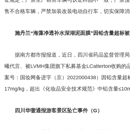
证规定；严禁生产销售车辆与认证样品不一致，严禁预
售不合格车辆，严禁加装改装电动自行车，切实保障消
施丹兰“海藻净透补水深湖泥面膜”因铅含量超标被
据南方都市报报道，近日，四川省药品监督管理局通
曦代言、被LVMH集团旗下私募基金LCatterton收
案号：国妆网备进字（京）2022000438）因铅含
17mg/kg，超出《化妆品安全技术规范》中铅含量≤10m
四川华蓥通报游客景区坠亡事件（G）