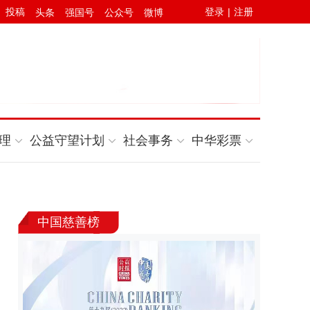
投稿
登录
|
注册
头条
强国号
公众号
微博
理
公益守望计划
社会事务
中华彩票
中国慈善榜