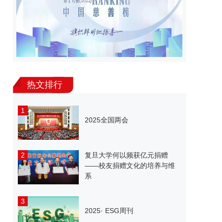
热文排行
1
2025全国两会
2
复旦大学何以频获亿元捐赠
——校友捐赠文化的培养与维
系
3
2025· ESG周刊