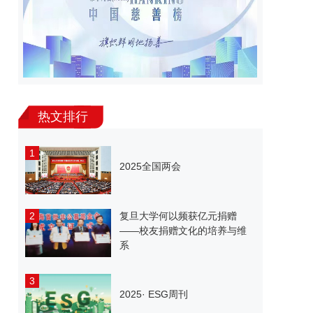
热文排行
1
2025全国两会
2
复旦大学何以频获亿元捐赠
——校友捐赠文化的培养与维
系
3
2025· ESG周刊