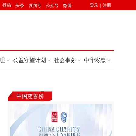
投稿
登录
|
注册
头条
强国号
公众号
微博
理
公益守望计划
社会事务
中华彩票
中国慈善榜