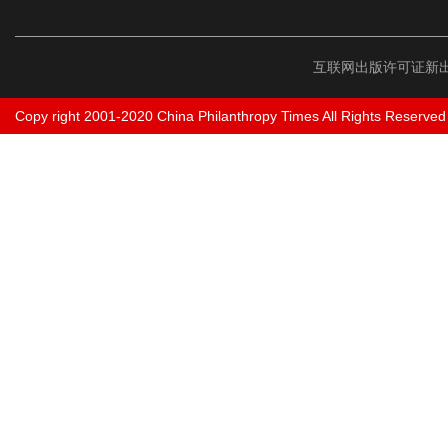
互联网出版许可证新出
Copy right 2001-2020 China Philanthropy Times All Rights Reserved