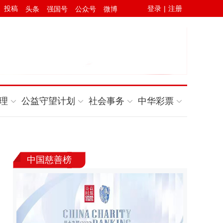
投稿
登录
|
注册
头条
强国号
公众号
微博
理
公益守望计划
社会事务
中华彩票
中国慈善榜