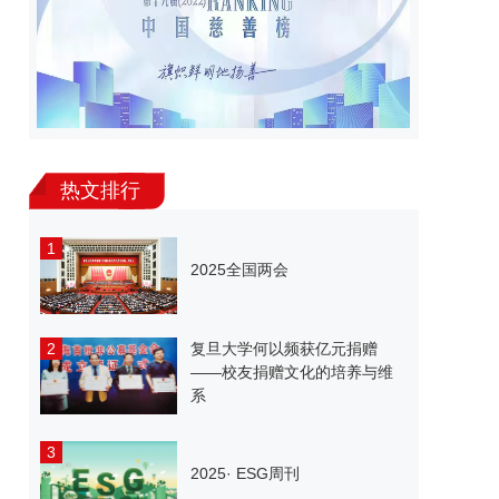
热文排行
1
2025全国两会
2
复旦大学何以频获亿元捐赠
——校友捐赠文化的培养与维
系
3
2025· ESG周刊