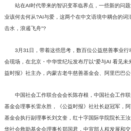
站在AI时代带来的智识变革临界点，一些新的问题
业该何去何从?AI与爱，这两个在中文语境中耦合的词
击水，浪遏飞舟”?
3月31日，带着这些思考，数百位公益慈善事业行
会现场，在北京・中华世纪坛发布厅以“爱与AI 看见
益时报》社主办，内蒙古老牛慈善基金会、阿里巴巴公
中国社会工作联合会会长陈存根，中国社会工作联
基金会理事长雷永胜，《公益时报》社社长赵冠军，阿
基金会执行副理事长刘文奎，红十字国际学院院长王汝
华社会救助基金会理事长郑国君，中宣部人权发展和交