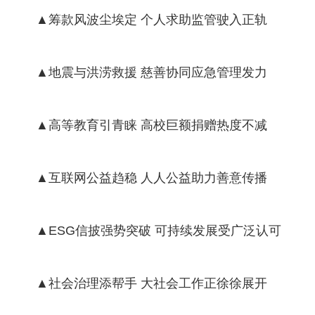
▲筹款风波尘埃定 个人求助监管驶入正轨
▲地震与洪涝救援 慈善协同应急管理发力
▲高等教育引青睐 高校巨额捐赠热度不减
▲互联网公益趋稳 人人公益助力善意传播
▲ESG信披强势突破 可持续发展受广泛认可
▲社会治理添帮手 大社会工作正徐徐展开