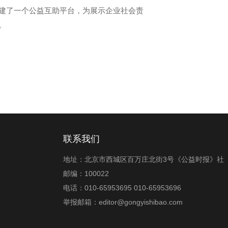
建了一个公益互助平台，为展示企业社会责
。
联系我们
地址：北京市西城区百万庄北街3号《公益时报》社
邮编：100022
电话：010-65953695 010-65953696
举报邮箱：editor@gongyishibao.com