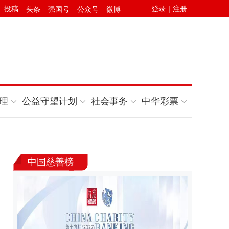
投稿
登录
|
注册
头条
强国号
公众号
微博
理
公益守望计划
社会事务
中华彩票
中国慈善榜