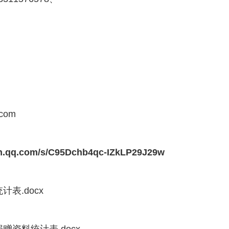
.com
xin.qq.com/s/C95Dchb4qc-IZkLP29J29w
表.docx