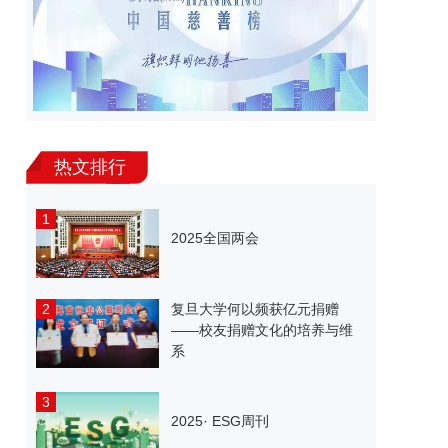
热文排行
1
2025全国两会
2
复旦大学何以频获亿元捐赠
——校友捐赠文化的培养与维
系
3
2025· ESG周刊