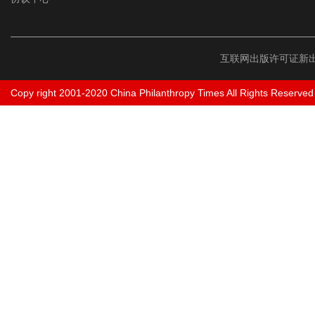
互联网出版许可证新出
Copy right 2001-2020 China Philanthropy Times All Rights Reserved