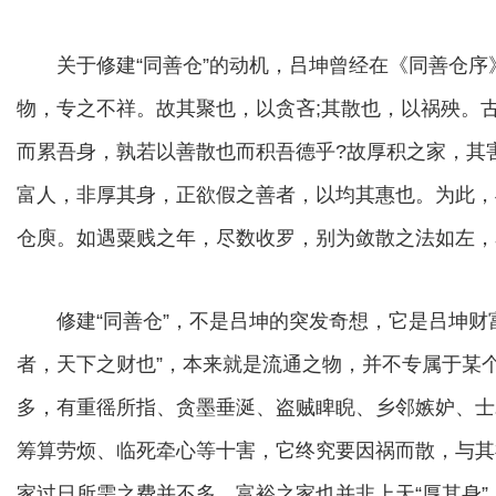
关于修建“同善仓”的动机，吕坤曾经在《同善仓序》
物，专之不祥。故其聚也，以贪吝;其散也，以祸殃。
而累吾身，孰若以善散也而积吾德乎?故厚积之家，其
富人，非厚其身，正欲假之善者，以均其惠也。为此，
仓庾。如遇粟贱之年，尽数收罗，别为敛散之法如左，名其
修建“同善仓”，不是吕坤的突发奇想，它是吕坤财富
者，天下之财也”，本来就是流通之物，并不专属于某
多，有重徭所指、贪墨垂涎、盗贼睥睨、乡邻嫉妒、士
筹算劳烦、临死牵心等十害，它终究要因祸而散，与其
家过日所需之费并不多，富裕之家也并非上天“厚其身”