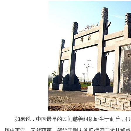
如果说，中国最早的民间慈善组织诞生于商丘，很
历史事实。它就萌芽、肇始于明末的归德府宁陵县和虞