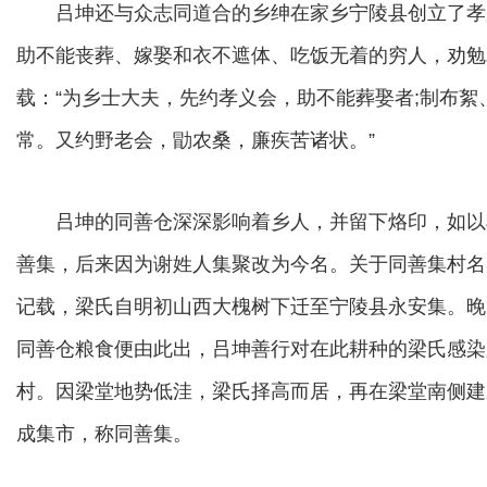
吕坤还与众志同道合的乡绅在家乡宁陵县创立了孝
助不能丧葬、嫁娶和衣不遮体、吃饭无着的穷人，劝勉
载：“为乡士大夫，先约孝义会，助不能葬娶者;制布
常。又约野老会，勖农桑，廉疾苦诸状。”
吕坤的同善仓深深影响着乡人，并留下烙印，如以
善集，后来因为谢姓人集聚改为今名。关于同善集村名
记载，梁氏自明初山西大槐树下迁至宁陵县永安集。晚
同善仓粮食便由此出，吕坤善行对在此耕种的梁氏感染
村。因梁堂地势低洼，梁氏择高而居，再在梁堂南侧建新
成集市，称同善集。