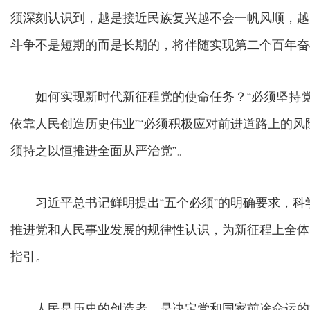
须深刻认识到，越是接近民族复兴越不会一帆风顺，越
斗争不是短期的而是长期的，将伴随实现第二个百年奋
如何实现新时代新征程党的使命任务？“必须坚持党的
依靠人民创造历史伟业”“必须积极应对前进道路上的风险
须持之以恒推进全面从严治党”。
习近平总书记鲜明提出“五个必须”的明确要求，科
推进党和人民事业发展的规律性认识，为新征程上全体
指引。
人民是历史的创造者，是决定党和国家前途命运的