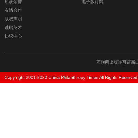
所获荣誉
电子版订阅
友情合作
版权声明
诚聘英才
协议中心
互联网出版许可证新出
Copy right 2001-2020 China Philanthropy Times All Rights Reserved