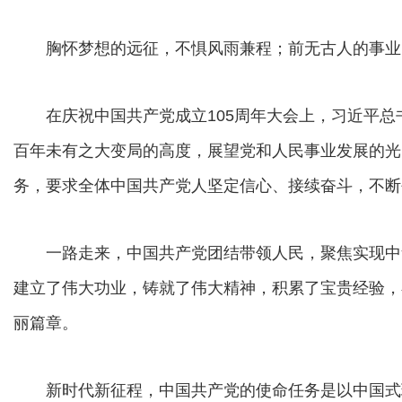
胸怀梦想的远征，不惧风雨兼程；前无古人的事业
在庆祝中国共产党成立105周年大会上，习近平总
百年未有之大变局的高度，展望党和人民事业发展的光
务，要求全体中国共产党人坚定信心、接续奋斗，不断
一路走来，中国共产党团结带领人民，聚焦实现中
建立了伟大功业，铸就了伟大精神，积累了宝贵经验，
丽篇章。
新时代新征程，中国共产党的使命任务是以中国式