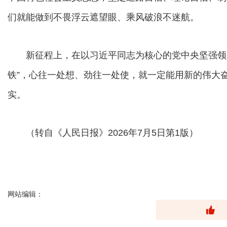
们就能做到不畏浮云遮望眼、乘风破浪不迷航。
新征程上，在以习近平同志为核心的党中央坚强领导
铁”，心往一处想、劲往一处使，就一定能用新的伟大
实。
（转自《人民日报》2026年7月5日第1版）
网站编辑：