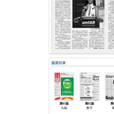
版面目录
第01版
第02版
第
头版
数字