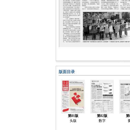
版面目录
第01版
第02版
第
头版
数字