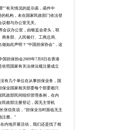
“”有关情况的提示函，函件中
册的机构，未在国家民政部门依法登
会议都与办公室无关。
席会议办公室，由银监会牵头，联
、商务部、人民银行、工商总局、
做如此声明？“中国担保协会”，这
担保协会2009年7月8日在香港
是依照国家有关法律法规注册成立
没有几个单位在从事担保业务，国
担保业国家相关部委每个部委都只
据民政部民间组织管理条例，在内
在民政部注册登记，因无主管机
长张信良说，“担保业当时面临无主
第08版
第10版
第11版
第12版
第
地注册。”
封面报道
专题
专题
专题
在内地开展活动，我们还是找了相