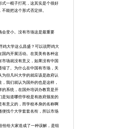
形式一棍子打死，这其实是个很好
，不能把这个形式否定掉。
场会变小。没有市场这是最重要
野鸡大学这么昌盛？可以说野鸡大
在国内开展活动。在英美有各种这
有市场就没有意义，如果没有中国
萎缩了。为什么在中国有市场，关
认为但凡叫大学的就应该是政府认
性，我们就认为国外的也是这样，
样的系统，在国外培训办教育是开
们是知道哪些学校是有政府颁发的
是有意义的，而学校本身的名称啊
随便找个大学套套名衔，所以市场
恰恰给大家造成了一种误解，是组