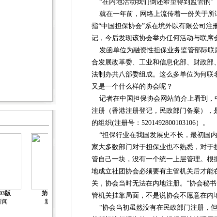
“在内地活动我们倒还希望得到监管的”
就在一年前，网络上流传着一份关于所谓
指“中国担保协会”系在境外以有限公司注
记，今后发现该协会举办任何活动与联席
发函单位为融资性担保业务监管部际联
合发展改革委、工业和信息化部、财政部
法制办共八部委组成。这么多单位为何联名
又是一个什么样的协会呢？
记者在中国担保协会网站简介上看到，中国
注册（香港注册登记，民政部门备案），
的组织(注册号：5201492800103106）。
“担保行业在我国发展史不长，最初国内
家大多数部门对于担保业也不熟悉，对于
管自己一块，没有一个统一上层管理。根
地成立社团协会必须要有主管机关后才能
关，协会当时无法在内地注册。”协会秘书
03版
第04版
第05版
第06版
第07版
管机关挂靠局面，不是说协会不愿意在内
新闻
新闻
新闻
新闻
新闻
“协会当初虽然没有在民政部门注册，但