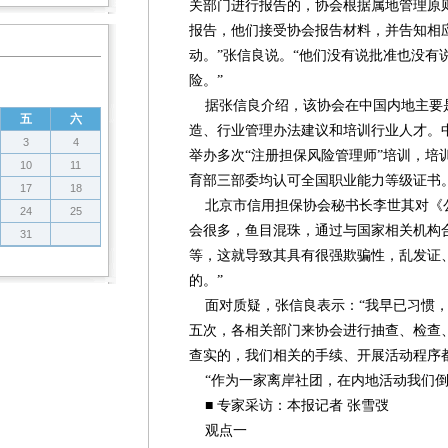
关部门进行报告的，协会根据属地管理原
报告，他们接受协会报告材料，并告知相
动。”张信良说。“他们没有说批准也没有
险。”
据张信良介绍，该协会在中国内地主要
五
六
造、行业管理办法建议和培训行业人才。
3
4
举办多次“注册担保风险管理师”培训，培
10
11
育部三部委均认可全国职业能力等级证书
17
18
北京市信用担保协会秘书长李世其对《公
24
25
会很多，鱼目混珠，通过与国家相关机构
31
等，这就导致其具有很强欺骗性，乱发证
的。”
面对质疑，张信良表示：“我早已习惯，
五次，各相关部门来协会进行抽查、检查
查实的，我们相关的手续、开展活动程序
“作为一家离岸社团，在内地活动我们倒
■ 专家采访：本报记者 张雪弢
观点一