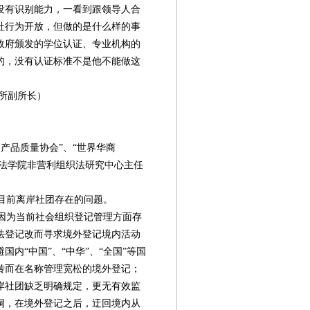
没有识别能力，一看到跟领导人合
社行为开放，但做的是什么样的事
政府颁发的学位认证、专业机构的
的，没有认证标准不是他不能做这
所副所长）
产品质量协会”、“世界华商
学法学院非营利组织法研究中心主任
目前离岸社团存在的问题。
因为当前社会组织登记管理方面存
法登记改而寻求境外登记境内活动
内“中国”、“中华”、“全国”等国
转而在名称管理宽松的境外登记；
岸社团缺乏明确规定，更无有效监
洞，在境外登记之后，迂回境内从