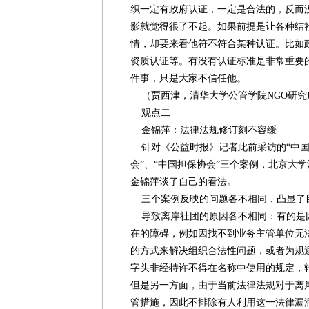
织一定有政府认证，一定是合法的，反而
影就觉得很了不起。如果前提是让各种结
情，却要来看他符不符合某种认证。比如
资质认证等。有没有认证标准是非常重要
件事，只是大家不信任他。
（贾西津，清华大学公管学院NGO研究
观点二
金锦萍：法律法规修订刻不容缓
针对《公益时报》记者此前采访的“中国
会”、“中国担保协会”三个案例，北京大
金锦萍谈了自己的看法。
三个案例反映的问题各不相同，凸显了
导致离岸社团的原因各不相同：有的是
在的障碍，例如因找不到业务主管单位无
的方式来解决组织合法性问题，或者为规避国
字头非经特许不得在名称中使用的规定，
但是另一方面，由于当前法律法规对于离
管措施，因此不排除有人利用这一法律漏