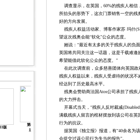
调查显示，在英国，60%的残疾人相信
所抬头的形势下，这次门票销售一空的残
好的方向发展。
残疾人权益活动家、博客作家苏·玛什(Sue
望这次残奥会能“软化”公众的态度。
她说：“最近有太多的关于残疾人的负面
英国将共同关注这一话题，这是千载难逢
希望能借此软化公众的态度。”
在此次调查前，众多慈善团体向英国政
残疾人权益以来，残疾人受虐待的状况不
经达到了历史最高水平。
残奥会赞助商法国Atos公司承担了残疾
的大力抨击。
开幕式当天，“残疾人反对裁减(Disabled Peop
满载残疾人留言的棺材摆放到该公司在英国
行为的抗议。
第04版
第05版
第06版
第07版
03版
新闻
新闻
新闻
新闻
据英国《独立报》报道，有“40余名为
会提交过该公司行为失当的报告”。