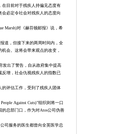
，在目前对于残疾人持偏见态度有
奥会必定令社会对残疾人的态度向
 Marsh)对《赫芬顿邮报》说，希
报道，但接下来的两周时间内，全
的机会。这将会带来观点的改变，
府发出了警告，自从政府集中提高
减反增，社会仇视残疾人的指数已
人的评估工作，受到了残疾人团体
le Against Cuts)”组织则将一口
的总部门口，作为对Atos公司伪善
第08版
第10版
第11版
第12版
第
封面报道
自述
专题
专题
国
该公司服务的医生都曾向全英医学总