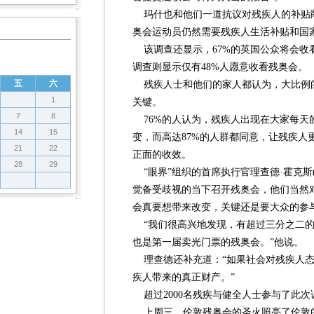
玛什也和他们一道抗议对残疾人的补贴削
奥会运动员仍然需要残疾人生活补贴和国
该调查还显示，67%的英国公众将会收
调查则显示仅有48%人愿意收看残奥会。
五
六
残疾人士和他们的家人都认为，大比例
1
关键。
7
8
76%的人认为，残疾人出现在大家每天
14
15
变，而高达87%的人群都同意，让残疾人
21
22
正面的收效。
28
29
“眼界”组织的首席执行官理查德·霍克斯(Rich
觉备受歧视的当下召开残奥会，他们当然
会真要想带来改变，关键还是要大众的参与
“我们很高兴地发现，有超过三分之二的
也是第一届卖光门票的残奥会。”他说。
理查德还补充道：“如果社会对残疾人态度
疾人带来的真正财产。”
超过2000名残疾与健全人士参与了此次
上周三，伦敦残奥会的圣火照亮了伦敦的