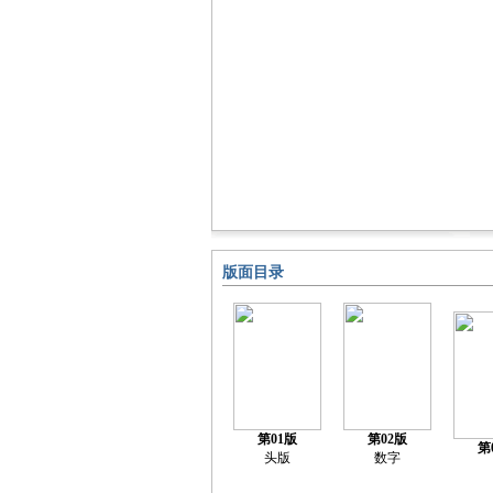
版面目录
第01版
第02版
第
头版
数字