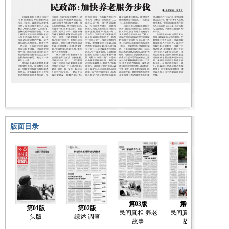
版面目录
第03版
第04版
第01版
第02版
民间真相 养老
民间真相 养老
民
头版
综述 调查
故事
故事