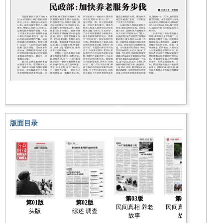
版面目录
第03版
第04版
第01版
第02版
民间真相 养老
民间真相 养老
民
头版
综述 调查
故事
故事