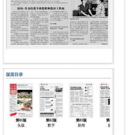
版面目录
第01版
第02版
第03版
第04版
头版
数字
新闻
新闻