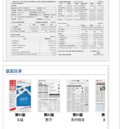
版面目录
第01版
第02版
第03版
第04版
头版
数字
系列报道
新闻