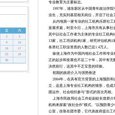
专业教育为主要标志。
1997年，浦东新区从中国青年政治学
业生，充实到基层相关岗位，开启了社会
从内地第一家专业的社工机构乐群社工
发展求索，时至今日，上海市共有从事社会
五
六
其中以社会工作者为主体的专业社工机构6
2
3
13家，社工培训机构1家，研究评估机构1
9
10
各类社工职业资质的人数已近1.4万人。
16
17
纵使上海作为中国内地社会工作和专业
23
24
正的起步和发展也不足二十年，其中有无
30
决然前行，这其中不乏宝贵的经验。
初期的政府介入与强势推进
2004年，在具有官方背景的上海预防和
立，这是上海专业社工机构的雏形，也成
团运作、社会组织参与”形式的首次亮相。
上海市民政局社会工作处副处长曾群介
机构来探索“政社合作”模式。“以预防青
公室，挂靠在团市委，它代表政府提出工