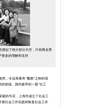
性撑起了绝大部分天空，只有两名男
予更多的理解和支持
然，令这座素有“魔都”之称的现
试的前端。国内最早的一股“社工
第08版
第09版
第10版
作探索的号召，上海市成立了社会工
第11版
第
社工事各所调
社工事各所调
社工事各所调
新闻
慈
开展社会工作实践和恢复社会工作
查
查
查