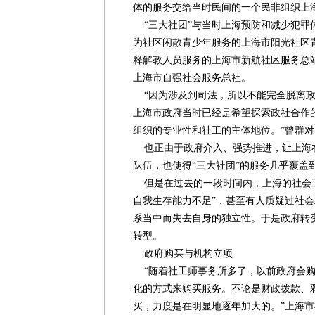
体的服务交给当时民间的一个民非组织上
“三大社团”与当时上海预防和减少犯罪
为社区闲散青少年服务的上海市阳光社区
释解教人员服务的上海市新航社区服务总
上海市自强社会服务总社。
“因为涉及到司法，所以不能完全脱离政
上海市政府当时已经是希望探索政社合作
组织的专业性和社工的主体地位。”曾群
也正由于政府介入、强势推进，让上海
队伍，也使得“三大社团”的服务几乎覆盖
但是在过去的一段时间内，上海的社会工
自我生存能力不足”，甚至有人质疑过社
系当中而失去自身的独立性。于是政府转变
转型。
政府购买与机构立项
“随着社工师事务所多了，以前政府会购
化的方式来购买服务。不论是财政拨款、
买，力度是在明显地逐年加大的。”上海