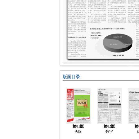
版面目录
第01版
第02版
第
头版
数字