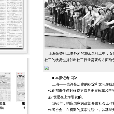
上海乐耆社工事务所的30余名社工中，女
社工的状况也折射出社工行业需要各方面给
■ 本报记者 闫冰
上海——也许是历史的积淀和文化传统使
代化都市任何时候都更愿意走在改革和尝
热”便是在上海引发的。
第05版
第06版
第07版
1993年，响应国家民政部开展社会工
03版
第04版
社工事各所调
社工事各所调
社工事各所调
新闻
新闻
作者协会。在初期的摸索过程中，以基层
查
查
查