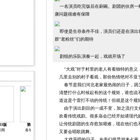
一名演员吃完饭后在刷碗。剧团的伙房一
康问题很难有保障
即使是生存条件不佳，演员们还是在演出
群“老粉丝”们的期待
剧组的乐队演奏一起，戏就开场了
“大戏”对于村里的老人有着独特的意义
几里去别的村子看戏，那份热情绝对不亚
春节是我们河北老家最热闹的日子，因为
清楚打什么时候起有的这个规矩，谁也说
道这是个雷打不动的传统！但就是这个规
由于演出剧目的一成不变，加之流行文
欢看传统戏剧。很多庙会已经开始请现代
让传统剧团的生存愈加艰难，现在他们也
03版
第04版
第05版
第06版
第07版
新闻
各地新闻
新闻
趋势
人物
又要会唱歌跳舞。
大戏开唱的日子，乡亲们很早就来占座