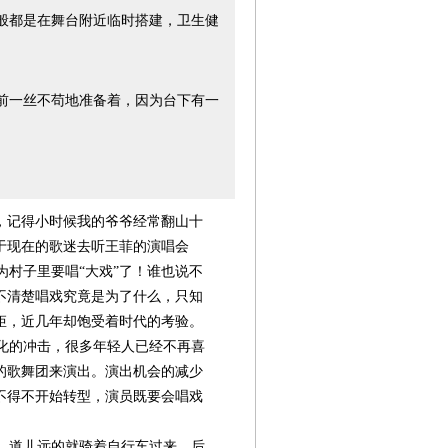
般都是在舞台附近临时搭建，卫生健
前一丝不苟地准备着，因为台下有一
，记得小时候我的爷爷经常翻山十
于现在的歌迷去听王菲的演唱会
村子里要唱“大戏”了！谁也说不
不清楚唱戏究竟是为了什么，只知
矩，近几年却饱受着时代的考验。
化的冲击，很多年轻人已经不再喜
的歌舞团来演出。演出机会的减少
不得不开始转型，演员既要会唱戏
第08版
第10版
第11版
第12版
第
封面报道
社会创新
慈善史证
视觉
国
，道儿远的就骑着自行车过来，后