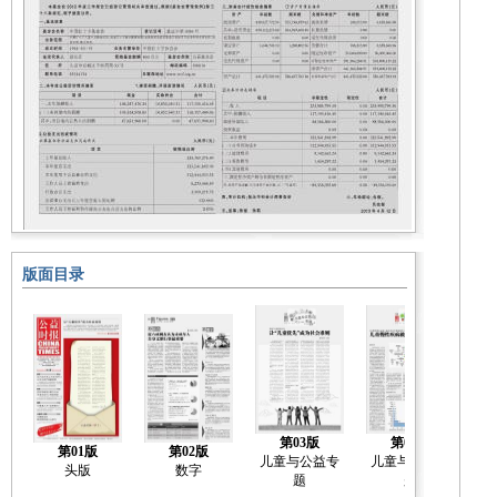
版面目录
第03版
第04版
第01版
第02版
儿童与公益专
儿童与公益专
儿
头版
数字
题
题