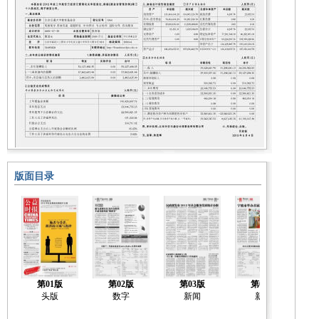
版面目录
第01版
第02版
第03版
第04版
头版
数字
新闻
新闻