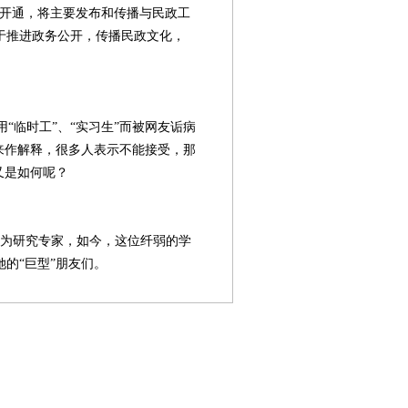
”开通，将主要发布和传播与民政工
于推进政务公开，传播民政文化，
临时工”、“实习生”而被网友诟病
来作解释，很多人表示不能接受，那
又是如何呢？
为研究专家，如今，这位纤弱的学
的“巨型”朋友们。
第08版
第10版
第11版
第12版
第
封面报道
新闻
专题
专题
国