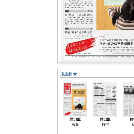
版面目录
第01版
第02版
第
头版
数字