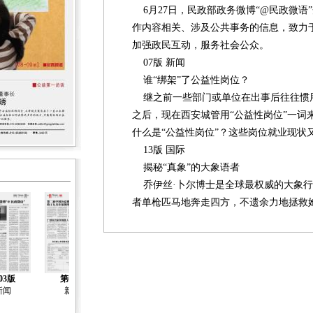
6月27日，民政部政务微博“@民政微语
作内容相关、涉及公共事务的信息，致力
加强政民互动，服务社会公众。
07版 新闻
谁“绑架”了公益性岗位？
继之前一些部门或单位在出事后往往惯用“
之后，现在西安城管用“公益性岗位”一词
什么是“公益性岗位”？这些岗位就业现状
13版 国际
揭秘“真象”的大象语者
乔伊丝·卜尔博士是全球最权威的大象行
者单枪匹马地奔走四方，不遗余力地拯救她
03版
第04版
第05版
第06版
第07版
新闻
新闻
新闻
新闻
新闻