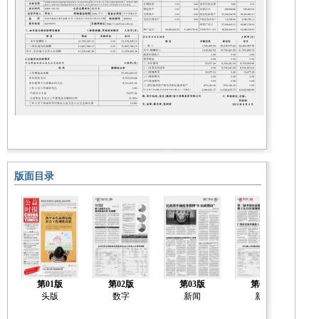
版面目录
第01版
第02版
第03版
第04版
头版
数字
新闻
新闻