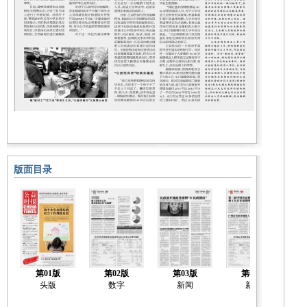
版面目录
第01版
第02版
第03版
第04版
头版
数字
新闻
新闻