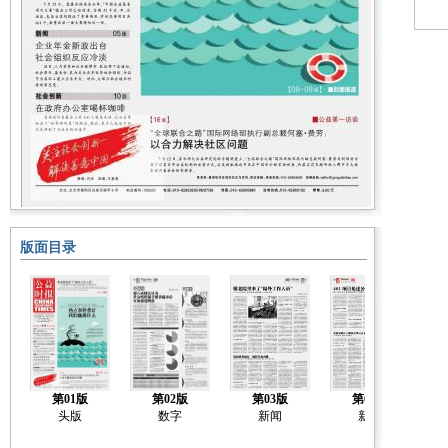
版面目录
第01版
第02版
第03版
第04版
头版
数字
新闻
新闻