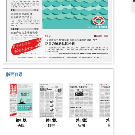
版面目录
第01版
第02版
第03版
第04版
头版
数字
新闻
新闻