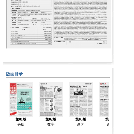
版面目录
第01版
第02版
第03版
第04版
头版
数字
新闻
新闻