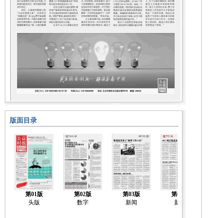
版面目录
第01版
第02版
第03版
第04版
头版
数字
新闻
新闻