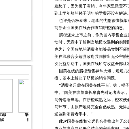
发愁了，因为橙子滞销，今年家里添置不
到上学年龄的孙子明年的学费还没有解决
也许是否极泰来，老李的忧愁很快就烟
商务企业国美在线合作直销脐橙的消息。
脐橙还未上市之前，作为国内零售企业
动时，无意中了解到当地橙农遇到的实际
也为让全国各地的消费者能够品尝到不催
美在线联合安远县政府共同推出无公害脐
次公益活动中，国美在线所有收益全部让
国美在线的脐橙预售异常火爆，短短几天
橙，基本上解决了脐橙的销售问题。
“消费者只需在国美在线平台订购，橙子
中。”国美在线董事长牟贵先对记者表示，
间传递给当地。在脐橙成熟之际，橙农便
间环节，由原产地将完全自然成熟、无添
送达到消费者手中。”
03版
第04版
第05版
第06版
第07版
新闻
新闻
新闻
新闻
新闻
此次国美在线和安远县合作推出的无公
农业与电商网购平台结合的完美案例，为