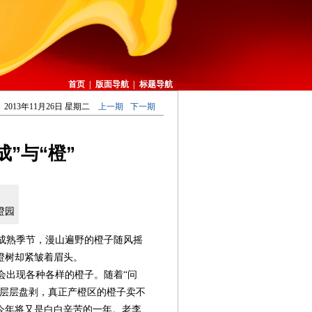
首页
|
版面导航
|
标题导航
2013年11月26日 星期二
上一期
下一期
”与“橙”
橙园
成熟季节，漫山遍野的橙子随风摇
橙树却紧皱着眉头。
出现各种各样的橙子。随着“问
的层层盘剥，真正产橙区的橙子卖不
今年将又是白白辛苦的一年。老李