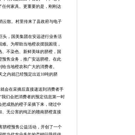
了任何家具。更重要的是，刚刚达
。
消云散。村里传来了县政府与电子
巨头，国美集团在安远进行业务活
困难。为帮助当地橙农摆脱困境，
熟、不染色、新鲜美味的脐橙，国
橙预售业务，推广安远脐橙。在此
利给当地橙农和广大的消费者。
之内就已经预定出近10吨的脐
就会在采摘后直接递送到消费者手
“我们会把消费者的预定信息第一时
会把成熟的橙子采摘下来，绕过中
加、无公害的纯正的赣南脐橙直接
第08版
第09版
第10版
第11版
第
封面报道
封面报道
专题
专题
国
害脐橙预售公益活动，开创了一个
困扰当代农业多年的产销问题提供