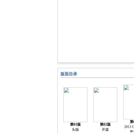
版面目录
第
第01版
第02版
2013
头版
开篇
案