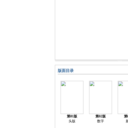
版面目录
第01版
第02版
第
头版
数字