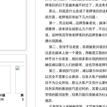
牌项目的日子是越来越不好过了，其业务
那么，到底是什么造成了老牌项目的这
捐方面，老牌项目有如下几大问题：
第一，亮点枯竭，品牌形象老化，媒体
调重弹，讲来讲去就那么几个段子，不仅
道。这种情况导致老牌项目的品牌形象出
播出现困难。
第二，宣传手法老套，容易被新兴项目
法是在媒体上放一个通告，用极度正面的
种手法十分老套，相比很多新出现的组织
确实难以吸引人们的眼球。这也导致老牌
第三，募捐技巧过时，难以吸引80后和
以完全不需要公众募捐，仅靠大客户捐赠
目不为公众所知，那么大客户又凭什么要
目所采用的募捐技巧是过时的，其要么就
苦情的眼泪攻势，结果只能日渐被成为社会
03版
第04版
第05版
第06版
第07版
新闻
新闻
新闻
新闻
新闻
抛弃。
正是因为上述种种原因，才导致为数众