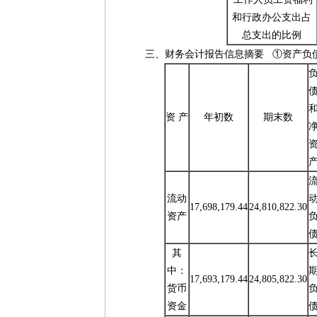
和行政办公支出占
总支出的比例
三、财务会计报告信息摘要 ①资产负
资 产
年初数
期末数
流动
17,698,179.44
24,810,822.30
资产
其
中：
17,693,179.44
24,805,822.30
货币
资金