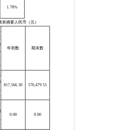
1.78%
债表摘要人民币（元）
负
债
和
年初数
期末数
净
资
产
流
动
817,566.30
570,479.55
负
债
长
期
0.00
0.00
负
债