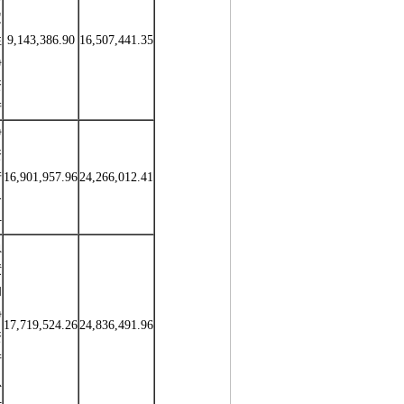
定
性
9,143,386.90
16,507,441.35
净
资
产
净
资
产
16,901,957.96
24,266,012.41
合
计
负
债
和
净
17,719,524.26
24,836,491.96
资
产
总