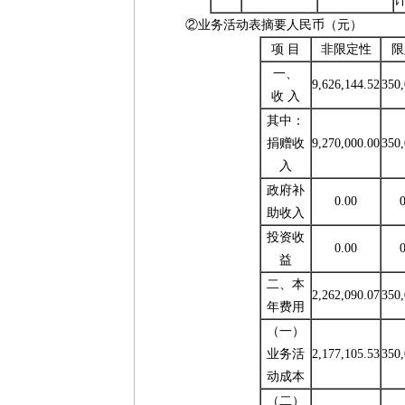
②业务活动表摘要人民币（元）
项 目
非限定性
限
一、
9,626,144.52
350,
收 入
其中：
捐赠收
9,270,000.00
350,
入
政府补
0.00
0
助收入
投资收
0.00
0
益
二、本
2,262,090.07
350,
年费用
（一）
业务活
2,177,105.53
350,
动成本
（二）