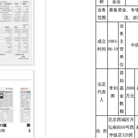
称
金会
业务
募集资金、专
范围
流、咨
业
务
成立
1983-
主
中
时间
06-19
管
单
位
原
始
法定
李剑
基
2000
代表
阁
金
万元
人
数
额
北京西城区月
第05版
第06版
第07版
03版
第04版
坛南街69号西
关注社会化养
关注社会化养
关注社会化养
新闻
新闻
住 所
老
老
老
华饭店329房