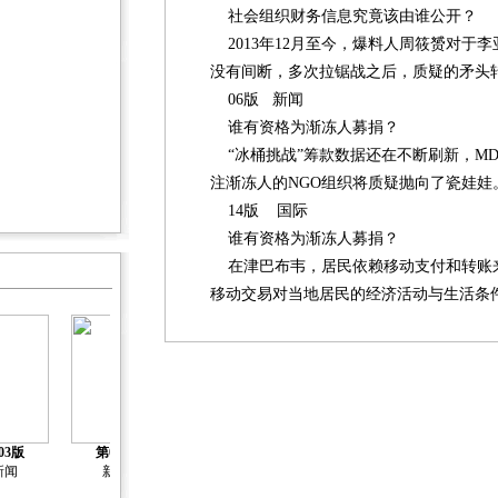
社会组织财务信息究竟该由谁公开？
2013年12月至今，爆料人周筱赟对于
没有间断，多次拉锯战之后，质疑的矛头
06版 新闻
谁有资格为渐冻人募捐？
“冰桶挑战”筹款数据还在不断刷新，MD
注渐冻人的NGO组织将质疑抛向了瓷娃娃
14版 国际
谁有资格为渐冻人募捐？
在津巴布韦，居民依赖移动支付和转账
移动交易对当地居民的经济活动与生活条
第07版
03版
第04版
第05版
第06版
慈展会特别报
新闻
新闻
新闻
新闻
道