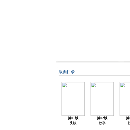
版面目录
第01版
第02版
第
头版
数字