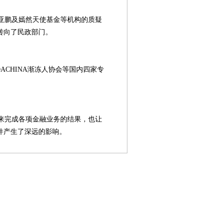
李亚鹏及嫣然天使基金等机构的质疑
转向了民政部门。
ACHINA渐冻人协会等国内四家专
。
来完成各项金融业务的结果，也让
件产生了深远的影响。
第08版
第09版
第10版
第11版
第
慈展会特别报
慈展会特别报
趋势
专题
道
道