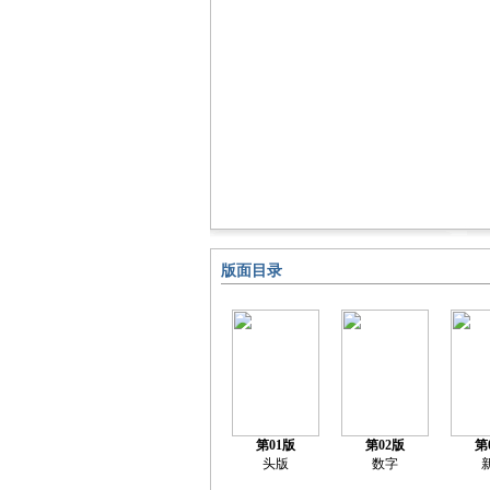
版面目录
第01版
第02版
第
头版
数字