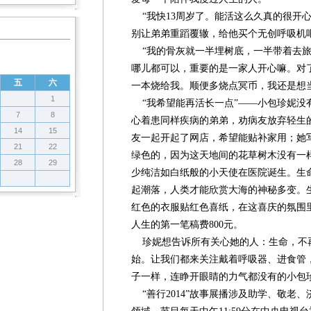
会
会
会
“我快13周岁了。能活这么久真的很开
别让弟弟重蹈覆辙，给他买个无创呼吸机吧
“我的骨灰就一半埋树底，一半带着去旅
哪儿都可以，重要的是一家人开心嘛。对
五
六
一本烧给我。顺便多烧点冥币，我还是想
1
“我希望能再活长一点”——小包珍妮没
7
8
心着患同样疾病的弟弟，劝病友放弃轻生
14
15
友一起开起了网店，希望能贴补家用；她
21
22
绿色的，因为这天地间的花草树木没有一
28
29
少纯洁如白纸般的小天使在医院诞生。生
起潮落，人类才能欣赏大海的神秘多变。
红色的衣服贴红色喜纸，在这喜庆的氛围
人生的第一笔稿费800元。
珍妮想告诉所有关心她的人：生命，不
始。让我们都来关注戴着呼吸器、进食管
子一样，连睁开眼睛的力气都没有的小包
“善行2014”故事展播涉及助学、敬老