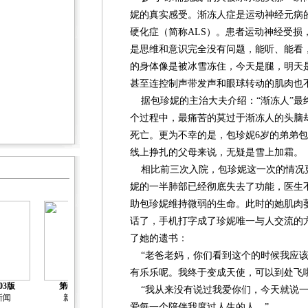
妮的真实感受。渐冻人症是运动神经元病
硬化症（简称ALS）。患者运动神经受损
是思维和意识完全没有问题，能听、能看
的身体像是被冰雪冻住，今天是腿，明天
甚至连控制声带发声和眼球转动的肌肉也
据包珍妮的主治大夫介绍：“渐冻人”最
个过程中，最痛苦的莫过于渐冻人的头脑
死亡。更为不幸的是，包珍妮6岁的弟弟
线上挣扎的父母来说，无疑是雪上加霜。
相比前三次入院，包珍妮这一次的情况
妮的一半肺部已经彻底失去了功能，医生
助包珍妮维持微弱的生命。此时的她肌肉
话了，手机打字成了珍妮唯一与人交流的
了她的遗书：
“老爸老妈，你们看到这个的时候我应该
有乐乐呢。我终于变成天使，可以到处飞
第05版
第06版
第07版
03版
第04版
第十届中国优
第十届中国优
第十届中国优
“我从来没有说过我爱你们，今天就说一
新闻
新闻
秀企业公民年
秀企业公民年
秀企业公民年
爱每一个陪伴我度过人生的人。”