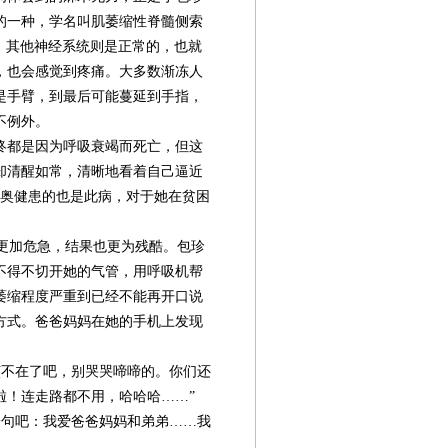
的一种，学名叫肌萎缩性脊髓侧索
，其他神经系统则是正常的，也就
，也会感觉到疼痛。大多数渐冻人
是手臂，到最后可能蔓延到手指，
不例外。
终都是因为呼吸衰竭而死亡，但这
却清醒如常，清晰地看着自己逼近
包奥健患的也是此病，对于她在贫困
更加危急，结果也更为残酷。包珍
不得不切开她的气管，用呼吸机帮
萎缩程度严重到已经不能再开口说
方式。爸爸妈妈在她的手机上发现
不在了吧，别哭哭啼啼的。你们还
啦！连走路都不用，哈哈哈……”
第08版
第10版
第11版
第十届中国优
第十届中国优
第十届中国优
第12版
第
句吧：我爱爸爸妈妈和弟弟……我
秀企业公民年
秀企业公民年
秀企业公民年
新闻
社