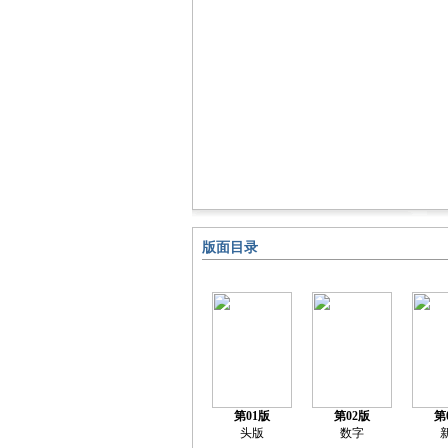
版面目录
第01版
第02版
第
头版
数字