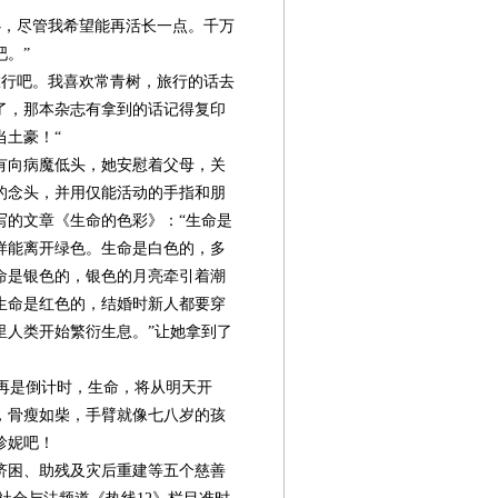
会
会
会
心，尽管我希望能再活长一点。千万
。”
行吧。我喜欢常青树，旅行的话去
了，那本杂志有拿到的话记得复印
当土豪！“
有向病魔低头，她安慰着父母，关
的念头，并用仅能活动的手指和朋
写的文章《生命的色彩》：“生命是
样能离开绿色。生命是白色的，多
命是银色的，银色的月亮牵引着潮
生命是红色的，结婚时新人都要穿
里人类开始繁衍生息。”让她拿到了
再是倒计时，生命，将从明天开
，骨瘦如柴，手臂就像七八岁的孩
珍妮吧！
、济困、助残及灾后重建等五个慈善