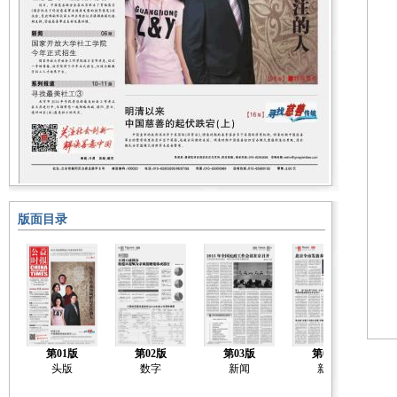
版面目录
第01版
第02版
第03版
第04版
头版
数字
新闻
新闻