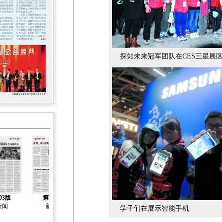
探知未来冠军团队在CES三星展
03版
第04版
第05版
第06版
第07版
新闻
新闻
新闻
新闻
社会创新
学子们在展示智能手机