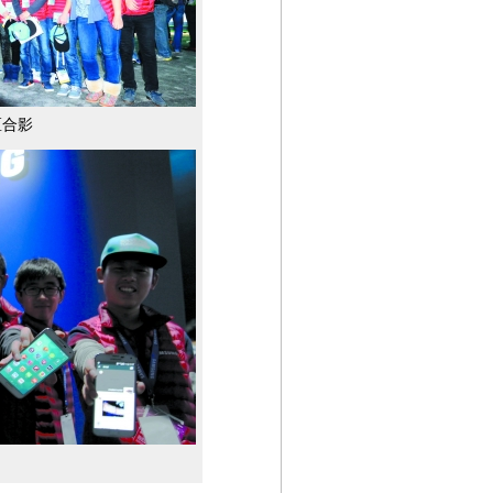
区合影
第08版
第09版
第10版
第11版
第
封面报道
封面报道
专题
专题