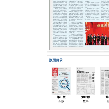
版面目录
第01版
第02版
第
头版
数字