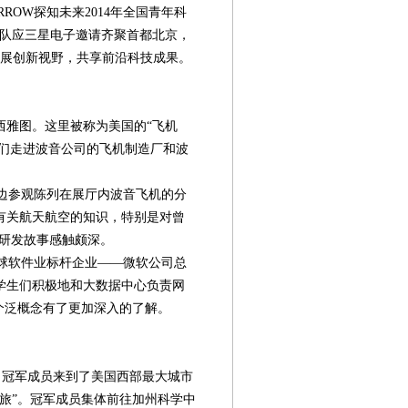
ORROW探知未来2014年全国青年科
团队应三星电子邀请齐聚首都北京，
拓展创新视野，共享前沿科技成果。
西雅图。这里被称为美国的“飞机
军们走进波音公司的飞机制造厂和波
边参观陈列在展厅内波音飞机的分
有关航天航空的知识，特别是对曾
的研发故事感触颇深。
球软件业标杆企业——微软公司总
学生们积极地和大数据中心负责网
个泛概念有了更加深入的了解。
，冠军成员来到了美国西部最大城市
旅”。冠军成员集体前往加州科学中