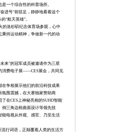
也是一个综合性的科普场所。
奋进号“前驻足，静静地看着这个
务的“航天英雄”。
火的洛杉矶纪念体育场参观，心中
忘秉持运动精神，争做新一代的动
未来”的冠军成员被邀请作为三星
消费电子展——CES展会，共同见
都在争相展示他们的前沿科技成果
新氛围震撼，在大赛独家赞助商
了在CES上神秘亮相的SUHD智能
、倒三角边框曲面设计等领先技
智能电视从外观、感官、乃至生活
新流行词语，正颠覆着人类的生活方