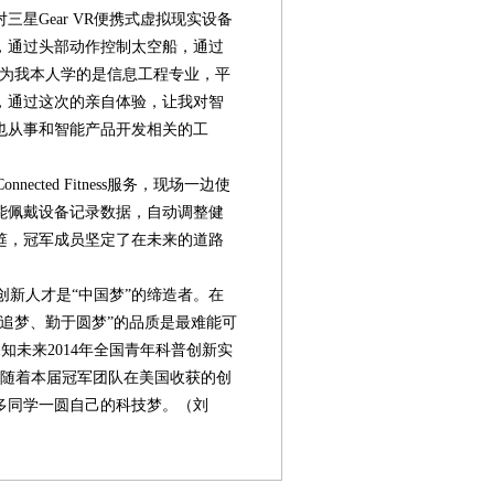
星Gear VR便携式虚拟现实设备
，通过头部动作控制太空船，通过
因为我本人学的是信息工程专业，平
，通过这次的亲自体验，让我对智
也从事和智能产品开发相关的工
ted Fitness服务，现场一边使
能佩戴设备记录数据，自动调整健
筵，冠军成员坚定了在未来的道路
新人才是“中国梦”的缔造者。在
追梦、勤于圆梦”的品质是最难能可
W探知未来2014年全国青年科普创新实
伴随着本届冠军团队在美国收获的创
更多同学一圆自己的科技梦。（刘