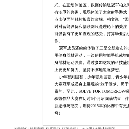
式。在互动体验区，数据传输组冠军柏文对三
有浓厚的兴趣，现场体验了太空射手游戏
点击侧面的触控板轰炸敌舰。柏文说：“
时对智能设备和物联网只是理论上的关注
能设备有了更加直观的感受，打算毕业后
作。”
冠军成员还纷纷体验了三星全新发布的Connec
用健身器材运动，一边使用智能手机或智
身器材运动强度。通过参加这次的科技盛
上要更加努力、坚持不懈地追逐梦想。
少年智则国智，少年强则国强，青少年创
大赛冠军成员身上展现的“敢于做梦、勇于
贵的。至此，SOLVE FOR TOMORRO
验暨作品大赛在历时6个月后圆满结束，
新思维与感受，期待2015年的比赛中有
奇）