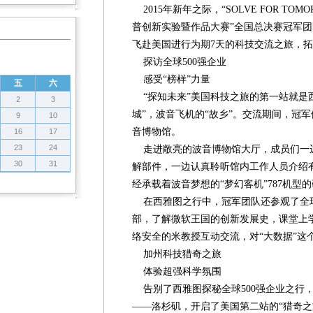
2015年新年之际，“SOLVE FOR TOM
普创新实验暨作品大赛”全国总决赛冠军
飞赴美国进行为期7天的科技交流之旅，
探访全球500强企业
感受“榜样”力量
五
六
“探知未来”美国科技之旅的第一站就是
2
3
城”，波音飞机的“故乡”。交流期间，冠
9
10
音博物馆。
16
17
23
24
走进敞亮的波音博物馆大厅，成员们一
30
31
解部件，一边认真聆听馆内工作人员介绍
经承载着波音梦想的“梦幻客机”787机型
在西雅图之行中，冠军团队还参观了全
部，了解微软王国的创新发展史，课堂上
络安全的米教授互动交流，对“大数据”这
加州科技猎奇之旅
体验超强科学氛围
告别了西雅图探秘全球500强企业之行
——洛杉矶，开启了美国第二站的“猎奇之