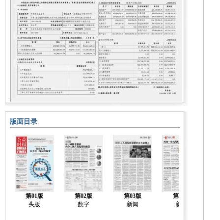
版面目录
第01版
第02版
第03版
第04版
头版
数字
新闻
新闻