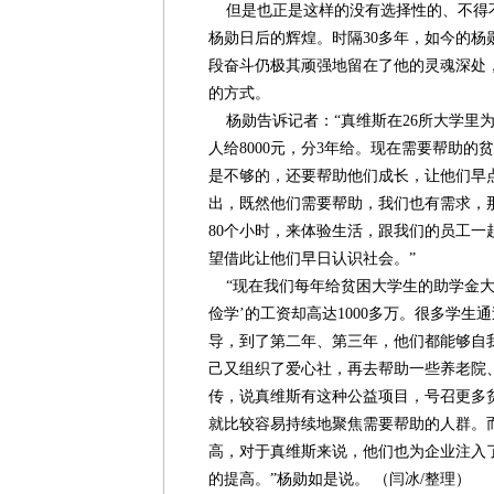
但是也正是这样的没有选择性的、不得
杨勋日后的辉煌。时隔30多年，如今的杨
段奋斗仍极其顽强地留在了他的灵魂深处
的方式。
杨勋告诉记者：“真维斯在26所大学里为
人给8000元，分3年给。现在需要帮助
是不够的，还要帮助他们成长，让他们早
出，既然他们需要帮助，我们也有需求，
80个小时，来体验生活，跟我们的员工一
望借此让他们早日认识社会。”
“现在我们每年给贫困大学生的助学金大概
俭学’的工资却高达1000多万。很多学
导，到了第二年、第三年，他们都能够自
己又组织了爱心社，再去帮助一些养老院
传，说真维斯有这种公益项目，号召更多
就比较容易持续地聚焦需要帮助的人群。
高，对于真维斯来说，他们也为企业注入
的提高。”杨勋如是说。 （闫冰/整理）