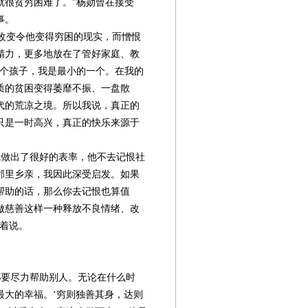
就很贫穷困难了。”杨勋曾在接受
事。
改变令他变得穷困的现实，而憎恨
精力，更多地放在了管好家庭、教
三个孩子，我是最小的一个。在我的
质的贫困变得萎靡不振、一盘散
代的荒凉之境。所以我说，真正的
只是一时高兴，真正的快乐来源于
做出了很好的表率，他不去记恨社
邻里乡亲，我因此深受启发。如果
帮助的话，那么你去记恨也算值
做慈善这样一种释放不良情绪、改
笑着说。
要尽力帮助别人。无论在什么时
最大的幸福。‘穷则独善其身，达则