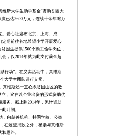
“真维斯大学生助学基金”资助贫困大
度已达3600万元，连续十余年逾万
成立。爱心社遍布北京、上海、成
们定期前往各地希望小学开展爱心
向贫困生提供1500个勤工俭学岗位，
会，仅2014年就为此支付薪金超
激励行动”。在义卖活动中，真维斯
78个大学生团队进行义卖。
，真维斯还一直心系贫困山区的教
”设立，旨在以企业出资的形式资助优
服务。截止到2014年，累计资助
于此计划。
动，向慈善机构、特困学校、公益
是，在这些捐款之外，杨勋与真维斯
式和思路。