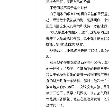
担社会责任，实现自己的价值。”
不劳而获不属于这个时代
白手起家的艰辛让他明白公益的重要意
起，经过数十载征战商海，杨勋明白一个
正是有那么多人的帮助和扶持，才能让我
“授人以鱼不如授人以渔”，这是杨勋公
善并非仅是金钱的帮扶，也不在于数目的
技能，实现“造血式”扶贫。
杨勋认为，不能避讳去探讨代价，因为
观。
如果我们仔细观察杨勋的奋斗经历，就不
的合理性：1972年，不满20岁的杨勋从
和先于他游到香港的哥哥一起到服装厂当
身的财产只有一条泳裤。那时，他和十几个
被当地人称作“难民”。没钱没有人脉，又
兼了三份工，从早上到深夜一直在热气腾
气熏得头昏眼花，他在心里咬牙发誓：吃
这样的日子。