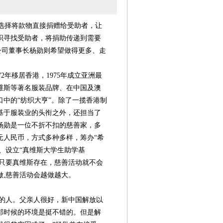
选择将款物直接捐赠给受助者，让
织寻找受助者，将捐助传递到需要
公司董事长杨勋则希望做得更多、走
2年移居香港，1975年成立亚洲最
维斯等著名服装品牌、在中国及澳
口中的“纺织大亨”。除了一揽香港制
基于服装业的头衔之外，还担当了
杨勋是一位不折不扣的慈善家，多
元人民币，方式多种多样，筹办“希
”、设立“真维斯大学生助学基
，只要真维斯存在，慈善活动就不会
做,慈善活动会越做越大。
第08版
量的人。父亲人很好，新中国解放以
第09版
第10版
第11版
第
2015中国社工
聚焦两会 盘点
聚焦两会 访谈
寻找慈善传统
那时候的环境是挺不错的。但是解
年会