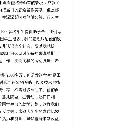
不逼着他吃苦勤奋的窘境，成就了
勋把当日的窘迫当作笑谈。但是那
，并深深影响着他做公益、行人生
1000多名学生提供助学金，我们每
的贫困学生很多，我们发现只给他们钱
点儿认识这个社会。所以我就提
那就利用休息时间每年来真维斯干
起工作，接受同样的劳动强度，希
有300多万，但是发给学生‘勤工
生通过我们短暂的资助，以及技术的指
我生存，不需过多扶助了。他们自
、孤儿院做一些劳动，还口口相
贫困学生加入助学计划，这样我们
而反过来，这些大学生的素质比较
了活力和能量，当然也能带动效益