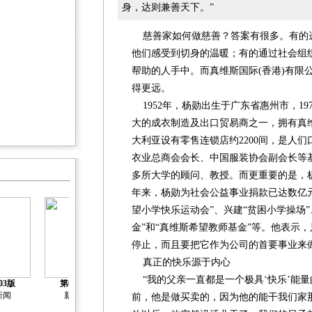
身，达则兼善天下。”
慈善家如何做慈善？答案有很多。有的
他们感受到切身的温暖；有的通过社会组
帮助的人手中。而真维斯国际(香港)有限
得更远。
1952年，杨勋出生于广东省惠州市，197
大的成衣制造及出口贸易商之一，拥有真
大利亚设有零售连锁店约2200间，是人们
衣业总商会会长、中国服装协会副会长等
多所大学的顾问、教授。而更重要的是，
年来，杨勋为社会公益事业捐款已达数亿
望小学快乐运动会”、兴建“贫困小学操场
金”和“真维斯希望教师基金”等。他表示
停止，而且要把它作为公司的首要事业来
真正的快乐源于内心
第05版
第06版
第07版
“我的父亲一直都是一个极具‘快乐’能
03版
第04版
2015中国社工
2015中国社工
2015中国社工
新闻
新闻
前，他是做买卖的，因为他的能干我们家
年会
年会
年会