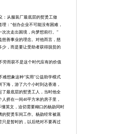
义：从服装厂最底层的熨烫工做
道理：“创办企业不可能没有困难，
一次次走出困境，向梦想前行。”
益慈善事业的理念。对他而言，慈
多少，而是要让受助者获得脱贫的
不劳而获不是这个时代应有的价值
难想象这种“实用”公益助学模式
惠州下海，游了六个小时到达香港，
起了最底层的熨烫工人，当时他全
人挤在一间40平方米的房子里，
不懂英文，迫切需要糊口的杨勋同时
腾的熨烫车间工作。杨勋经常被蒸
苦只是暂时的，以后绝对不要再过