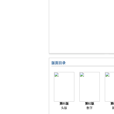
版面目录
第01版
第02版
第
头版
数字