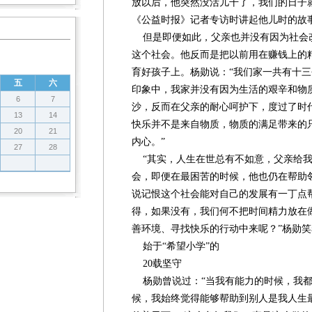
放以后，他突然没活儿干了，我们的日子
《公益时报》记者专访时讲起他儿时的故
但是即便如此，父亲也并没有因为社会
这个社会。他反而是把以前用在赚钱上的
育好孩子上。杨勋说：“我们家一共有十
五
六
印象中，我家并没有因为生活的艰辛和物
6
7
沙，反而在父亲的耐心呵护下，度过了时
13
14
快乐并不是来自物质，物质的满足带来的
20
21
内心。”
27
28
“其实，人生在世总有不如意，父亲给我
会，即便在最困苦的时候，他也仍在帮助
说记恨这个社会能对自己的发展有一丁点
得，如果没有，我们何不把时间精力放在
善环境、寻找快乐的行动中来呢？”杨勋
始于“希望小学”的
20载坚守
杨勋曾说过：“当我有能力的时候，我都
候，我始终觉得能够帮助到别人是我人生