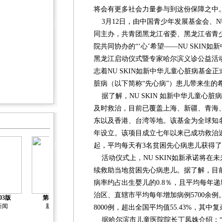
将会有更多社会力量参与到这份保障之中
3月12日，由中国青少年发展基金会、NU
同主办，共青团黑龙江省委、黑龙江省青
院共同协办的“‘心’希望——NU SKIN
黑龙江启动仪式暨专家哈尔滨义诊公益活
志着NU SKIN如新中华儿童心脏病基金
脏病（以下简称“先心病”）患儿带来生的
据了解，NU SKIN 如新中华儿童心
及时救治，目前已覆盖上海、新疆、青海
东以及香港、台湾等地。该基金为全球知名抗衰
年设立。该项目成立七年以来已成功救治近3
起，平均每天有3名贫困先心病患儿获得
活动仪式上，NU SKIN如新承诺将在未
续救助当地贫困先心病患儿。据了解，目前
病率约占出生婴儿的0.8％，且平均每年递增
治区、直辖市平均每年增加病例5700余
03版
第04版
第05版
第06版
第07版
新闻
新闻
新闻
新闻
新闻
8000例，超出全国平均值55.43%，其中
据哈尔滨市儿童医院院长丁凤姝介绍：“