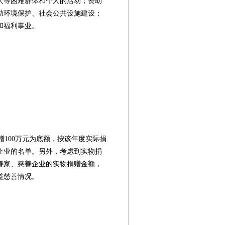
人等困难群体和个人的活动；资助
助环境保护、社会公共设施建设；
和福利事业。
赠100万元为底额，按该年度实际捐
企业的名单。另外，考虑到实物捐
善家、慈善企业的实物捐赠金额，
益慈善情况。
第08版
第09版
第10版
第11版
第