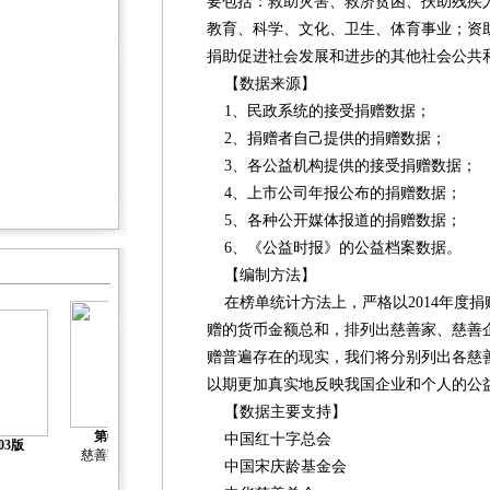
要包括：救助灾害、救济贫困、扶助残疾
教育、科学、文化、卫生、体育事业；资
捐助促进社会发展和进步的其他社会公共
【数据来源】
1、民政系统的接受捐赠数据；
2、捐赠者自己提供的捐赠数据；
3、各公益机构提供的接受捐赠数据；
4、上市公司年报公布的捐赠数据；
5、各种公开媒体报道的捐赠数据；
6、《公益时报》的公益档案数据。
【编制方法】
在榜单统计方法上，严格以2014年度捐
赠的货币金额总和，排列出慈善家、慈善
赠普遍存在的现实，我们将分别列出各慈
以期更加真实地反映我国企业和个人的公
【数据主要支持】
第04版
中国红十字总会
03版
第05版
第06版
第07版
慈善家榜单
中国宋庆龄基金会