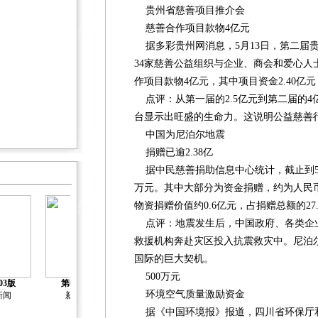
贵州省慈善项目推介会
慈善合作项目款物4亿元
据多彩贵州网消息，5月13日，第二届
34家慈善公益组织与企业、商会和爱心人
作项目款物4亿元，其中项目资金2.40亿元
点评：从第一届的2.5亿元到第二届的4
台显示出旺盛的生命力。这说明公益慈善
中国为尼泊尔地震
捐赠已逾2.38亿
据中民慈善捐助信息中心统计，截止到5月1
万元。其中大部分为资金捐赠，约为人民币1
物资捐赠价值约0.6亿元，占捐赠总额的27.
点评：地震发生后，中国政府、各类企
救援机构奔赴灾区投入抗震救灾中。尼泊
国际的巨大契机。
500万元
03版
第04版
第05版
第06版
第07版
环境空气质量激励资金
新闻
新闻
据《中国环境报》报道，四川省环保厅