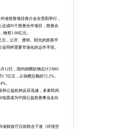
贵州省慈善项目推介会在贵阳举行，
士达成95个慈善合作项目，慈善合
，物资1.60亿元。
亿元，公开、透明、阳光的慈善平
行业同样需要市场化的运作手段。
2日，国内捐赠款物总计23801
.7亿元，占捐赠总额的72.2%。
4%。
业和公益机构反应迅速，多家民间
尔地震成为中国公益慈善事业走向
第12版
第
第08版
第10版
第11版
专题
和省财政厅日前联合下发《环境空