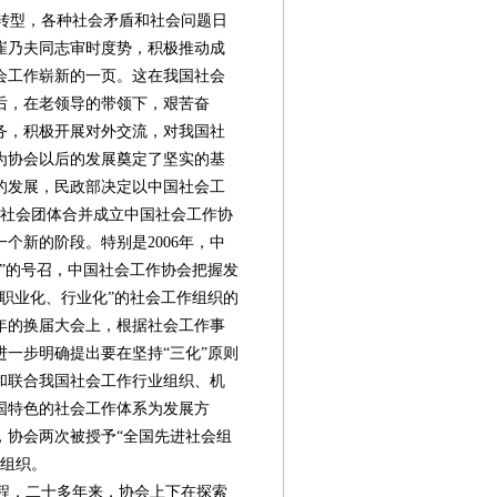
转型，各种社会矛盾和社会问题日
崔乃夫同志审时度势，积极推动成
会工作崭新的一页。这在我国社会
后，在老领导的带领下，艰苦奋
务，积极开展对外交流，对我国社
为协会以后的发展奠定了坚实的基
业的发展，民政部决定以中国社会工
个社会团体合并成立中国社会工作协
个新的阶段。特别是2006年，中
”的号召，中国社会工作协会把握发
职业化、行业化”的社会工作组织的
2年的换届大会上，根据社会工作事
一步明确提出要在坚持“三化”原则
和联合我国社会工作行业组织、机
国特色的社会工作体系为发展方
年，协会两次被授予“全国先进社会组
第12版
第
第08版
第10版
第11版
专题
会组织。
程，二十多年来，协会上下在探索