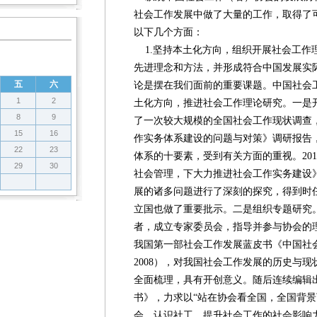
社会工作发展中做了大量的工作，取得了
以下几个方面：
1.坚持本土化方向，组织开展社会工作
先进理念和方法，并形成符合中国发展实
五
六
论是摆在我们面前的重要课题。中国社会
1
2
土化方向，推进社会工作理论研究。一是开
8
9
了一次较大规模的全国社会工作现状调查
15
16
作实务体系建设的问题与对策》调研报告
22
23
体系的十要素，受到有关方面的重视。20
29
30
社会管理，下大力推进社会工作实务建设
展的诸多问题进行了深刻的探究，得到时
立国也做了重要批示。二是组织专题研究
者，成立专家委员会，指导并参与协会的理
我国第一部社会工作发展蓝皮书《中国社会
2008），对我国社会工作发展的历史与
全面梳理，具有开创意义。随后连续编辑
书》，力求以“站在协会看全国，全国背景
会，认识社工，提升社会工作的社会影响力