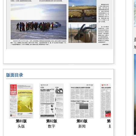
版面目录
第01版
第02版
第03版
第04版
头版
数字
新闻
新闻