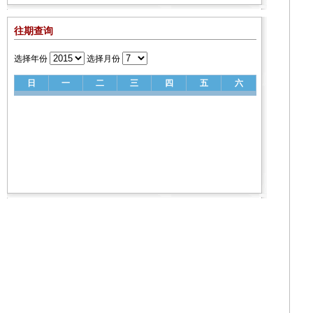
往期查询
选择年份
选择月份
日
一
二
三
四
五
六