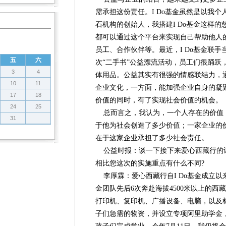
需承担这份责任。I Do基金虽然是以我
石机构的创始人，我搭建I Do基金这样
都可以通过这个平台来实现自己帮助他人
员工、合作伙伴等。最近，I Do基金联
五
六
次“二手书”公益漂流活动，员工们很踊跃
3
4
体用品。公益其实有很强的情感联结力，
10
11
企业文化，一方面，能加强企业自身的凝
17
18
价值的同时，有了实现社会价值的机会。
24
25
总而言之，我认为，一个人存在的价值
31
于他为社会创造了多少价值；一家企业的
在于这家企业承担了多少社会责任。
公益时报：谈一下接下来爱心西藏行的
相比您这次的实施重点有什么不同?
李厚霖：爱心西藏行自I Do基金成立以来
金团队先后6次奔赴海拔4500米以上的
打印机、复印机、广播设备、电脑，以及
子们急需的物资，并设立专项阿里助学金