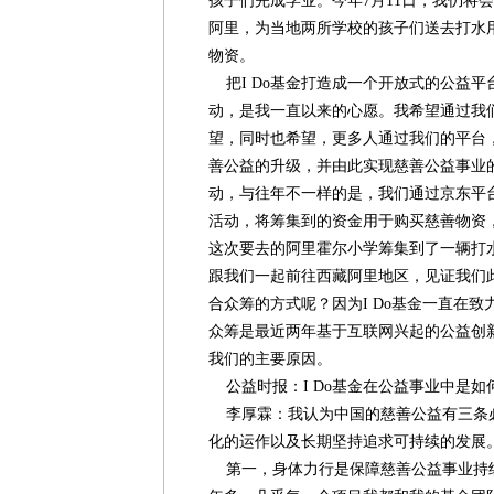
孩子们完成学业。今年7月11日，我仍将会
阿里，为当地两所学校的孩子们送去打水
物资。
把I Do基金打造成一个开放式的公益平
动，是我一直以来的心愿。我希望通过我
望，同时也希望，更多人通过我们的平台
善公益的升级，并由此实现慈善公益事业
动，与往年不一样的是，我们通过京东平台
活动，将筹集到的资金用于购买慈善物资
这次要去的阿里霍尔小学筹集到了一辆打
跟我们一起前往西藏阿里地区，见证我们
合众筹的方式呢？因为I Do基金一直在
众筹是最近两年基于互联网兴起的公益创
我们的主要原因。
公益时报：I Do基金在公益事业中是如
李厚霖：我认为中国的慈善公益有三条
化的运作以及长期坚持追求可持续的发展
第一，身体力行是保障慈善公益事业持续长