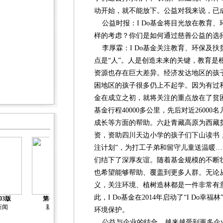
动开始，就不能放下。公益对我来说，已
公益时报：I Do基金将目光放在教育、
样的考虑？你们是如何通过慈善公益的选择
李厚霖：I Do基金关注教育、环保及扶
点是“人”。人是创造未来的关键，教育是
资源也存在巨大差异。经济发达地区的孩
困地区的孩子很多仍上不起学。因为有过和
金在成立之初，就将关注的重点放在了贫困
基金行程40000多公里，先后对近2600
成长等方面的帮助。六赴青藏高原为西藏
资，资助四川天边小学的孩子们下山读书
注计划”，为打工子弟和留守儿童送温暖……
们结下了深厚友谊。随着基金规模的不断
也希望能够帮助、覆盖到更多人群。无论
义，关注环境、植树造林都是一件非常有
此，I Do基金在2014年启动了“I Do
03版
第04版
第05版
第06版
第07版
新闻
新闻
新闻
新闻
新闻
环境保护。
公益与企业的结合，越来越受到更多企