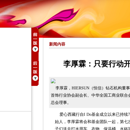
新闻内容
李厚霖：只要行动
李厚霖，HIERSUN（恒信）钻石机构董事
首饰行业协会副会长、中华全国工商业联合
总会理事。
爱心西藏行自I Do基金成立以来已持续7年
始人，李厚霖将会和基金团队一起，第七
子们送去打水用车、衣物、保温桶、水杯