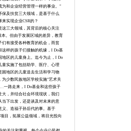
成为和企业经营管理一样的事业。”
环保及扶贫三大领域，是基于什么
来实现企业CSR的？
贫这三大领域，其背后的核心关注
根本。但由于发展区域的差异，教育
子们有接受各种教育的机会，而贫
这样的孩子们接触的机缘，I Do基
地区的儿童身上。迄今为止，I Do
0名儿童实施了包括助学、医疗、心理
贫困地区的儿童送去生活和学习物
，为少数民族地区学校实施“艺术关
一路走来，I Do基金和这些孩子
壮大，并结合社会环境现状，我们
从当下出发，还是谈及对未来的意
意义、造福子孙后代的事。基于
幸福林”项目，拓展公益领域，将目光投向
第08版
第09版
第10版
第11版
第
封面报道
封面报道
专题
新闻
业的关注和重视。每个企业公民都