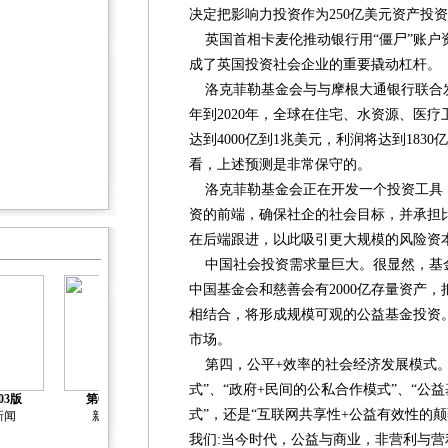
决定把影响力投资作为250亿美元资产投
英国首相卡麦伦推动银行用“僵尸”账户资
成了英国投资社会企业的重要撬动杠杆。
洛克菲勒基金会与与摩根大通银行联合发
年到2020年，全球在住宅、水资源、医
达到4000亿到1兆美元，利润将达到1830
看，上述预测是非常保守的。
洛克菲勒基金会正在开发一个投资工具
资的前端，确保社企的社会目标，并承担
在后端跟进，以此吸引更大规模的风险资
中国社会投资需求量巨大。很显然，基
中国基金会和慈善会有2000亿存量资产
相结合，将形成规模可观的公益基金投资
市场。
第四，公平+效率的社会经济发展模式。
式”、“政府+民间的公私合作模式”、“公
03版
第04版
第05版
第06版
第07版
式”，还是“互联网共享性+公益有效性的
新闻
新闻
新闻
新闻
新闻
我们:当今时代，公益与商业，非营利与