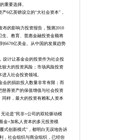
资的重要选择。
产6亿英镑设立的“大社会资本”，
布的影响力投资报告，预测2010
疗卫生、教育、普惠金融投资金额将
亿到6670亿美金。从中国的发展趋势
，设计让基金会的投资作为社企投
比较大的投资风险；市场风险投资
本进入社会投资领域。
金会的捐款投入数量非常有限；而
，把慈善资产的保值增值与社会投资
。同样，最大的投资有赖私人资本
无论是“民非+公司的双轮驱动模
益基金+加私人资本的多元投资模
第08版
第09版
第10版
第11版
第
颠覆式创新模式”，都明白无误地告诉
封面报道
封面报道
专题
新闻
营利，社会组织与商业组织，已经你