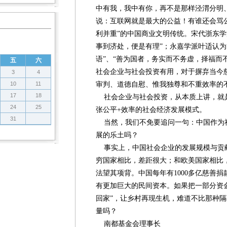
中有我，我中有你，再不是那样泾渭分明
说：互联网就是最大的公益！有谁还会骂
利并重”的中国商业文明传统。宋代浙东学
事到济处，便是有理”；永嘉学派叶适认为
语”、“善为国者，务实而不务虚，择福而
五
六
社会企业与社会投资有用，对于摒弃当今
3
4
10
11
审判、道德自慰、惟我独尊和不重效率的
17
18
社会企业与社会投资，从本质上讲，就
24
25
张公平+效率的社会经济发展模式。
31
当然，我们不免要追问一句：中国作为
展的乐土吗？
事实上，中国社会企业的发展规模与贡
穷国家相比，差距很大；和欧美国家相比
法望其项背。中国每年有1000多亿慈善捐
有更加巨大的民间资本。如果把一部分资
回家”，让乡村再现生机，难道不比那种
量吗？
南都基金会理事长