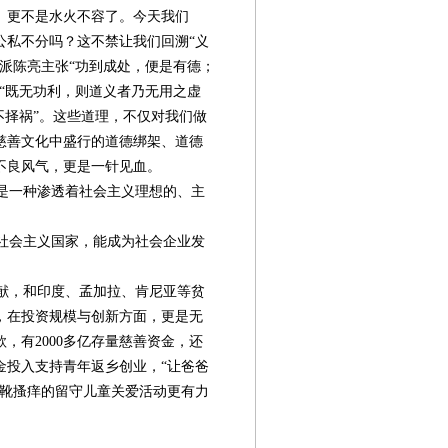
、更不是水火不容了。今天我们
公私不分吗？这不禁让我们回溯“义
派陈亮主张“功到成处，便是有德；
“既无功利，则道义者乃无用之虚
不择祸”。这些道理，不仅对我们做
慈善文化中盛行的道德绑架、道德
不良风气，更是一针见血。
是一种渗透着社会主义理想的、主
社会主义国家，能成为社会企业发
献，和印度、孟加拉、肯尼亚等贫
，在投资规模与创新方面，更是无
款，有2000多亿存量慈善资金，还
金投入支持青年返乡创业，“让爸爸
隔靴搔痒的留守儿童关爱活动更有力