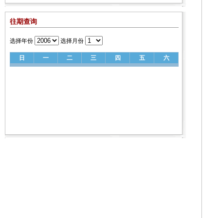
往期查询
选择年份
选择月份
日
一
二
三
四
五
六